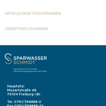
URTEILE/GESETZESVORHABEN
VERÖFFENTLICHUNGEN
Hauptsitz:
Mozartstraße 48
79104 Freiburg i.Br.
Tel.
0761/368888-0
Fax
0761/368888-22